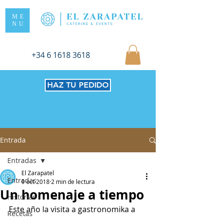
ME
NU
+34 6 1618 3618
HAZ TU PEDIDO
Entrada
Entradas
El Zarapatel
Entradas
9 oct 2018
2 min de lectura
Un homenaje a tiempo
Historias
Este año la visita a gastronomika a 
Recetas