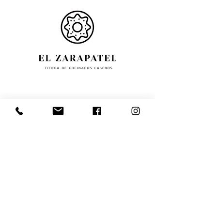
Paseo La inmaculada, 70,
en Estella-31200-Navarra,
España.
+34
6 1618 3618
info@elzarapatel.com