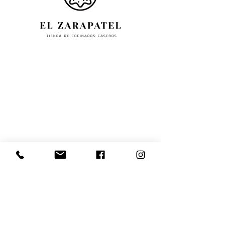
Paseo La inmaculada, 70,
en Estella-31200-Navarra,
España.
+34
6 1618 3618
info@elzarapatel.com
Política de Privacidad
Aviso Legal