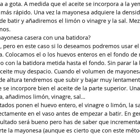
ta a gota. A medida que el aceite se incorpora a la y
o más rápido. Una vez la mayonesa adquiere la densi
e batir y añadiremos el limón o vinagre y la sal. Me
mos.
ayonesa casera con una batidora?
, pero en este caso si lo deseamos podremos usar el
ra. Colocamos el o los huevos enteros en el fondo de 
 con la batidora metida hasta el fondo. Sin parar la 
ceite muy despacio. Cuando el volumen de mayonesa
de altura tendremos que subir y bajar muy lentament
e se incorpore bien el aceite de la parte superior. Un
a, añadimos limón, vinagre, sal…
dos ponen el huevo entero, el vinagre o limón, la sa
ectamente en el vaso antes de empezar a batir. En gen
esultado será bueno pero has de saber que increment
rte la mayonesa (aunque es cierto que con este méto