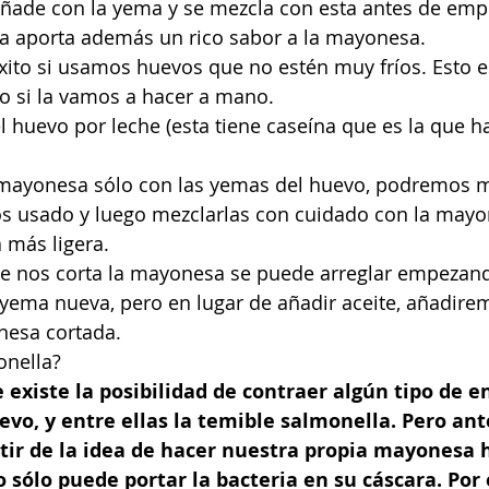
añade con la yema y se mezcla con esta antes de empe
za aporta además un rico sabor a la mayonesa.
éxito si usamos huevos que no estén muy fríos. Esto e
o si la vamos a hacer a mano.
el huevo por leche (esta tiene caseína que es la que h
mayonesa sólo con las yemas del huevo, podremos m
s usado y luego mezclarlas con cuidado con la mayo
 más ligera.
 se nos corta la mayonesa se puede arreglar empezand
ema nueva, pero en lugar de añadir aceite, añadire
nesa cortada.
onella?
existe la posibilidad de contraer algún tipo de 
vo, y entre ellas la temible salmonella. Pero ant
stir de la idea de hacer nuestra propia mayonesa
 sólo puede portar la bacteria en su cáscara. Por 