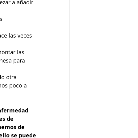
zar a añadir 
s 
ace las veces 
ontar las 
nesa para 
o otra 
mos poco a 
enfermedad 
es de 
 hemos de 
ello se puede 