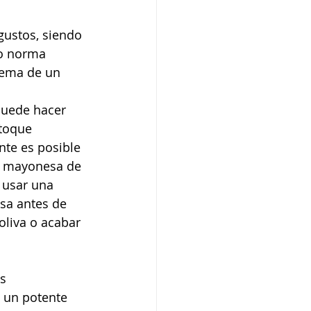
gustos, siendo 
o norma 
yema de un 
puede hacer 
toque 
nte es posible 
na mayonesa de 
 usar una 
sa antes de 
liva o acabar 
s 
, un potente 