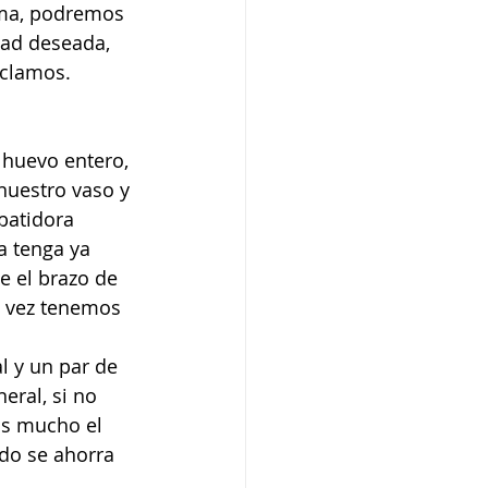
ema, podremos 
dad deseada, 
zclamos. 
 huevo entero, 
nuestro vaso y 
batidora 
 tenga ya 
e el brazo de 
a vez tenemos 
l y un par de 
eral, si no 
as mucho el 
do se ahorra 