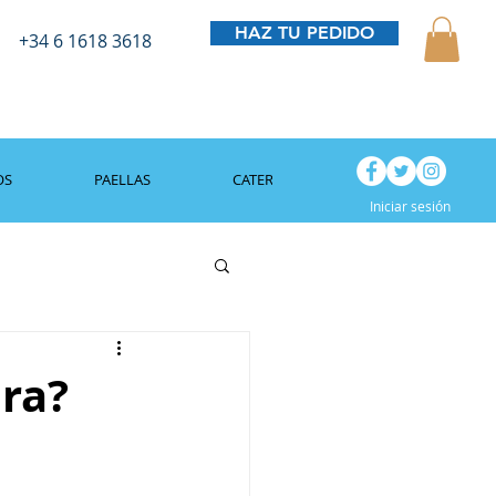
HAZ TU PEDIDO
+34 6 1618 3618
OS
PAELLAS
CATERING
BLOG
Iniciar sesión
ra?