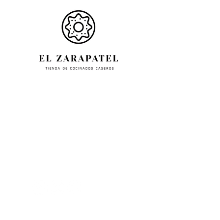
Paseo La inmaculada, 70,
en Estella-31200-Navarra,
España.
+34
6 1618 3618
info@elzarapatel.com