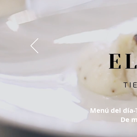
Menú del día-T
De m