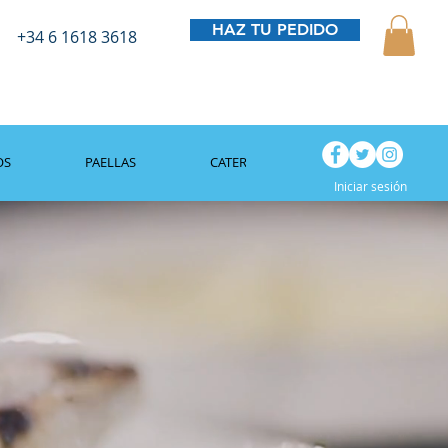
HAZ TU PEDIDO
+34 6 1618 3618
OS
PAELLAS
CATERING
BLOG
Iniciar sesión