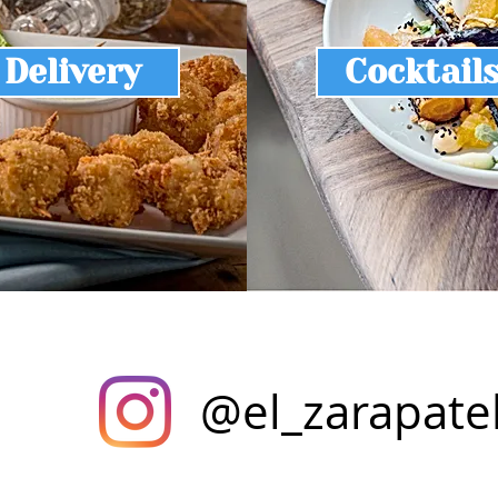
Delivery
Cocktail
@el_zarapate