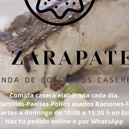
Comida casera elaborada cada día.
ortillas-Paellas-Pollos asados Raciones-F
artes a domingo de 10:00 a 15:30 h en Est
Haz tu pedido online o por WhatsApp