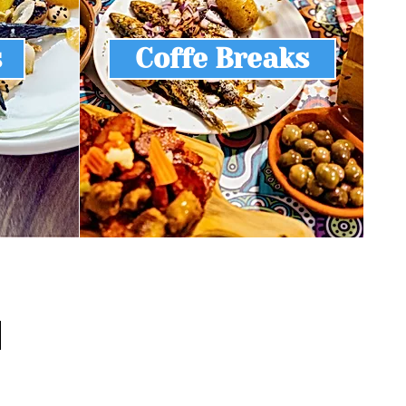
s
Coffe Breaks
l