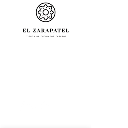
Paseo La inmaculada, 70,
en Estella-31200-Navarra,
España.
+34
6 1618 3618
info@elzarapatel.com
Política de Privacidad