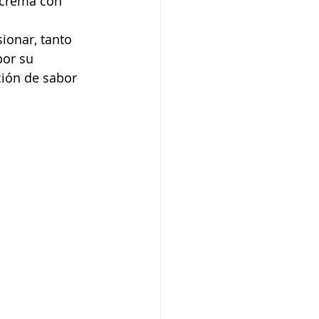
 crema con 
ionar, tanto 
por su 
ión de sabor 
 