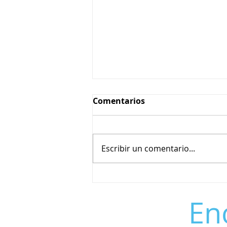
Comentarios
Escribir un comentario...
Teléfono de contacto para
tienda El Zarapatel
En
contacto