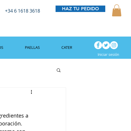
HAZ TU PEDIDO
+34 6 1618 3618
OS
PAELLAS
CATERING
BLOG
Iniciar sesión
gredientes a 
boración. 