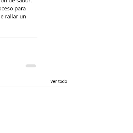
ón de sabor. 
oceso para 
e rallar un 
Ver todo