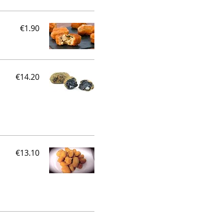
€1.90
€14.20
€13.10