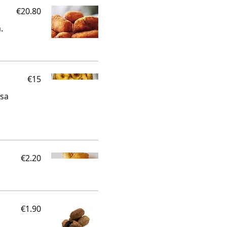
€20.80
.
€15
asa
€2.20
€1.90