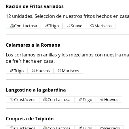
Ración de Fritos variados
12 unidades. Selección de nuestros fritos hechos en casa
Con Lactosa
Trigo
Suave
Mariscos
Calamares a la Romana
Los cortamos en anillas y los mezclamos con nuestra m
de freír hecha en casa.
Trigo
Huevos
Mariscos
Langostino a la gabardina
Crustáceos
Con Lactosa
Trigo
Huevos
Croqueta de Txipirón
Crustáceos
Con Lactosa
Trigo
Pescado