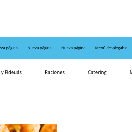
va página
Nueva página
Nueva página
Menú desplegable
 y Fideuás
Raciones
Catering