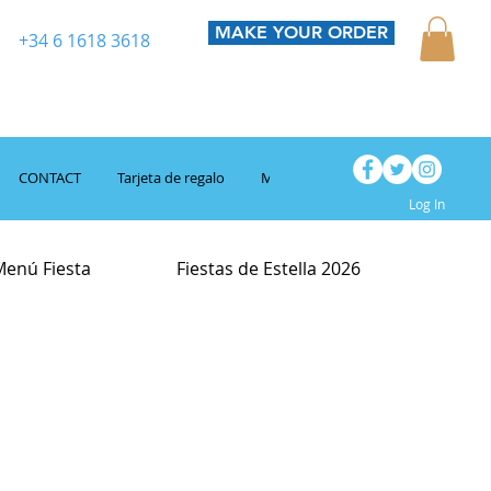
MAKE YOUR ORDER
+34 6 1618 3618
CONTACT
Tarjeta de regalo
Mis recompensas
Pedidos (Nu
Log In
Menú Fiesta
Fiestas de Estella 2026