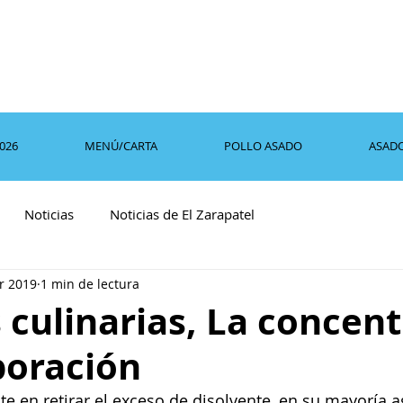
2026
MENÚ/CARTA
POLLO ASADO
ASAD
Noticias
Noticias de El Zarapatel
r 2019
1 min de lectura
 culinarias, La concen
poración
te en retirar el exceso de disolvente, en su mayoría a