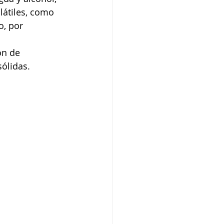
átiles, como 
, por 
ón de 
ólidas. 