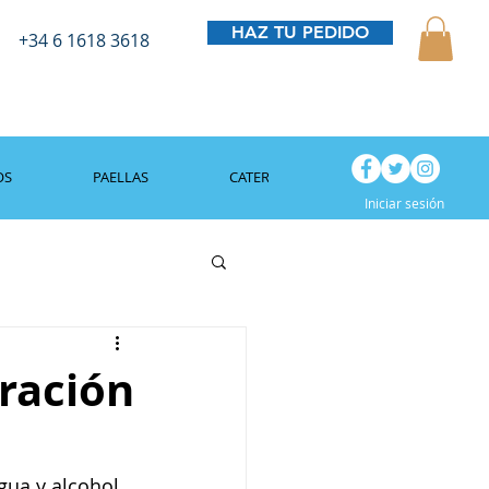
HAZ TU PEDIDO
+34 6 1618 3618
OS
PAELLAS
CATERING
BLOG
Iniciar sesión
tración
gua y alcohol, 