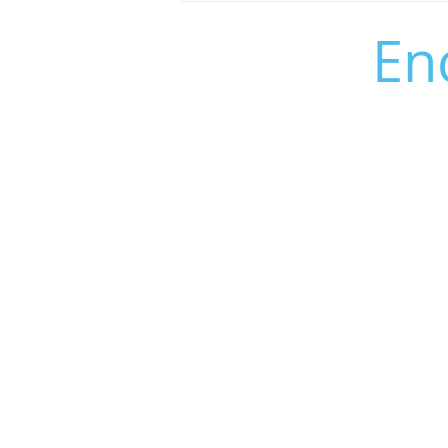
tienda El Zarapatel
En
contacto