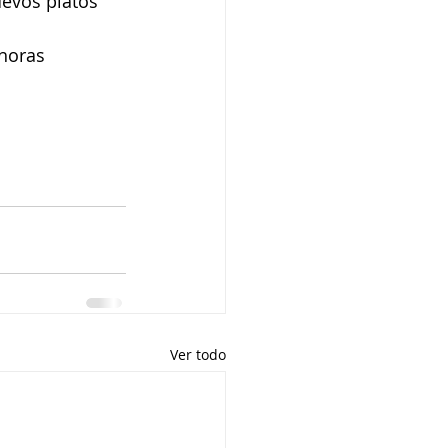
evos platos 
horas 
Ver todo