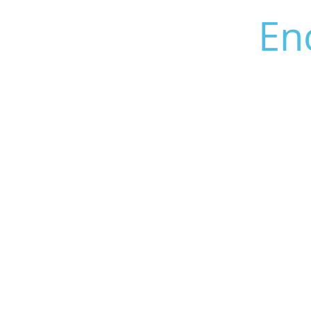
Estella: ya puedes hacer
En
tu pedido en El Zarapatel