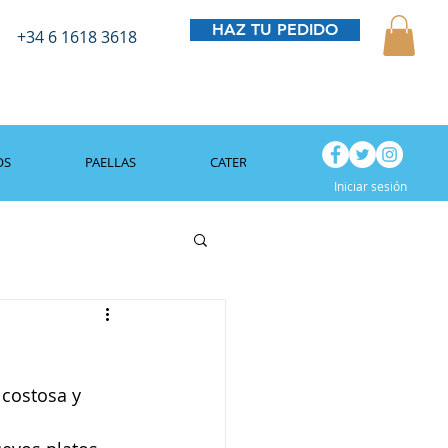
HAZ TU PEDIDO
+34 6 1618 3618
OS
PAELLAS
CATERING
BLOG
Iniciar sesión
costosa y 