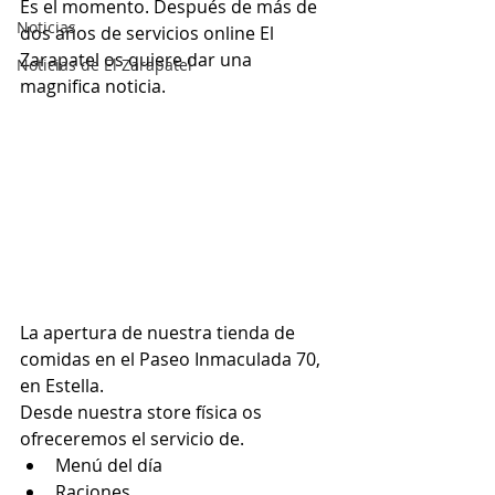
Es el momento. Después de más de 
Noticias
dos años de servicios online El 
Zarapatel os quiere dar una 
Noticias de El Zarapatel
magnifica noticia.
La apertura de nuestra tienda de 
comidas en el Paseo Inmaculada 70, 
en Estella.
Desde nuestra store física os 
ofreceremos el servicio de.
Menú del día
Raciones