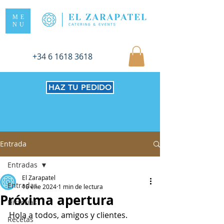
ME
NU
+34 6 1618 3618
HAZ TU PEDIDO
Entrada
Entradas
El Zarapatel
Entradas
16 ene 2024
1 min de lectura
Próxima apertura
Historias
Hola a todos, amigos y clientes.
Recetas