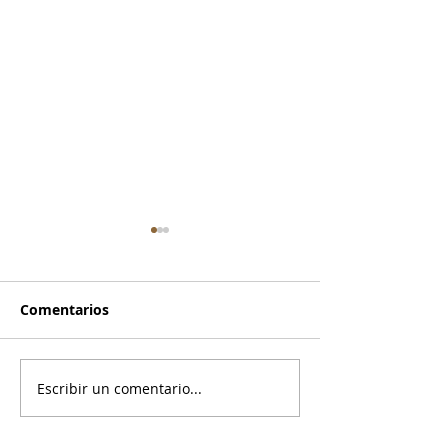
Comentarios
Nuestro Perrito
Próximo servic
Escribir un comentario...